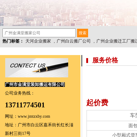
热门标签：
天河企业搬家
,
广州白云搬厂公司
,
广州企业搬迁工厂搬
服务价格
广州市金满堂装卸搬运有限公司
公司业务热线：
起价费
13711774501
车
网址：www.jmtzxby.com
地址：广州市白云区嘉禾街长红长湴
面
新村三街17号
小型厢式货