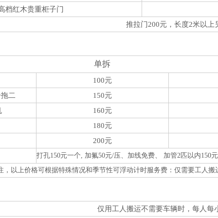
高档红木贵重柜子门
推拉门200元，长度2米以上
单拆
100元
一拖二
150元
机
160元
180元
200元
打孔150元一个, 加氟50元/压、加线免费、 加管2匹以内15
注，以上价格可根据特殊情况和季节性可浮动计时服务费：仅需要工人搬运
仅用工人搬运不需要车辆时，每人每小