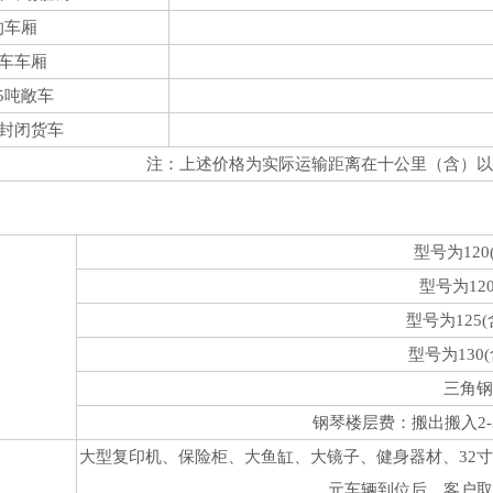
的车厢
货车车厢
.5吨敞车
吨封闭货车
注：上述价格为实际运输距离在十公里（含）以
型号为120
型号为12
型号为125
型号为130
三角钢
钢琴楼层费：搬出搬入2-3
大型复印机、保险柜、大鱼缸、大镜子、健身器材、32寸(含
元车辆到位后，客户取