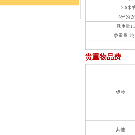
3.6米
8米的
载重量1
载重量2
贵重物品费
钢琴
其他